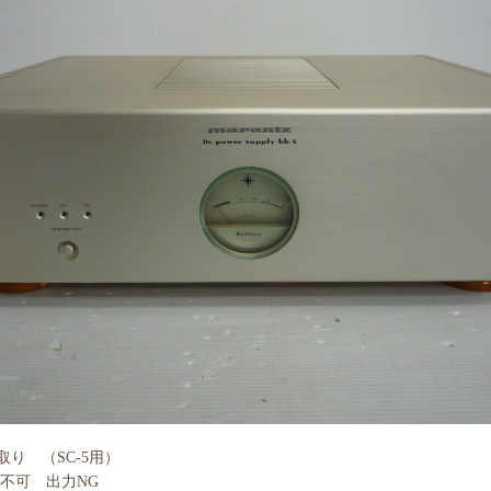
い取り （SC-5用）
不可 出力NG